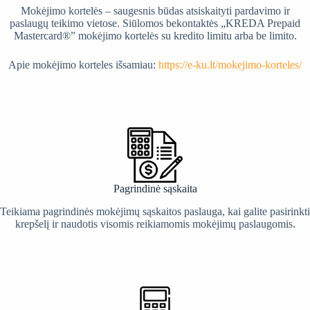
Mokėjimo kortelės – saugesnis būdas atsiskaityti pardavimo ir
paslaugų teikimo vietose. Siūlomos bekontaktės „KREDA Prepaid
Mastercard®” mokėjimo kortelės su kredito limitu arba be limito.
Apie mokėjimo korteles išsamiau:
https://e-ku.lt/mokejimo-korteles/
Pagrindinė sąskaita
Teikiama pagrindinės mokėjimų sąskaitos paslauga, kai galite pasirinkti
krepšelį ir naudotis visomis reikiamomis mokėjimų paslaugomis.