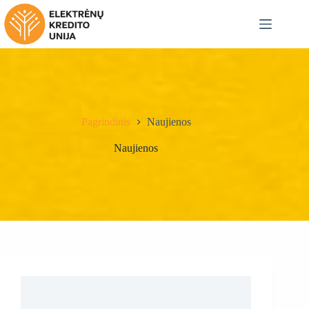
Skip
to
content
Pagrindinis
Naujienos
Naujienos