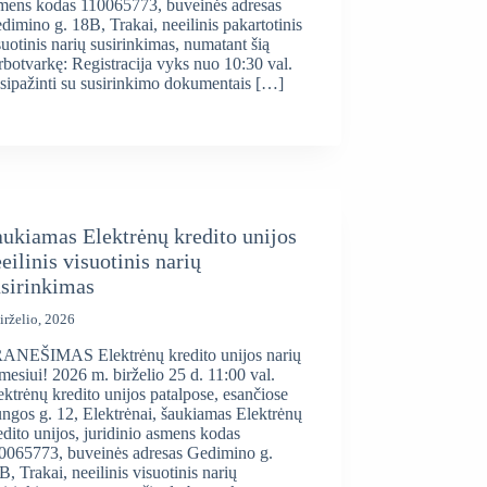
mens kodas 110065773, buveinės adresas
dimino g. 18B, Trakai, neeilinis pakartotinis
suotinis narių susirinkimas, numatant šią
rbotvarkę: Registracija vyks nuo 10:30 val.
sipažinti su susirinkimo dokumentais […]
ukiamas Elektrėnų kredito unijos
eilinis visuotinis narių
usirinkimas
irželio, 2026
ANEŠIMAS Elektrėnų kredito unijos narių
mesiui! 2026 m. birželio 25 d. 11:00 val.
ektrėnų kredito unijos patalpose, esančiose
ngos g. 12, Elektrėnai, šaukiamas Elektrėnų
edito unijos, juridinio asmens kodas
0065773, buveinės adresas Gedimino g.
B, Trakai, neeilinis visuotinis narių