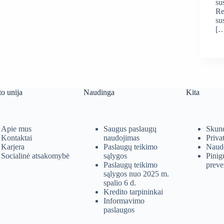
su
Re
su
[
to unija
Naudinga
Kita
Apie mus
Saugus paslaugų
Skund
Kontaktai
naudojimas
Priva
Karjera
Paslaugų teikimo
Naudo
Socialinė atsakomybė
sąlygos
Pinig
Paslaugų teikimo
preve
sąlygos nuo 2025 m.
spalio 6 d.
Kredito tarpininkai
Informavimo
paslaugos