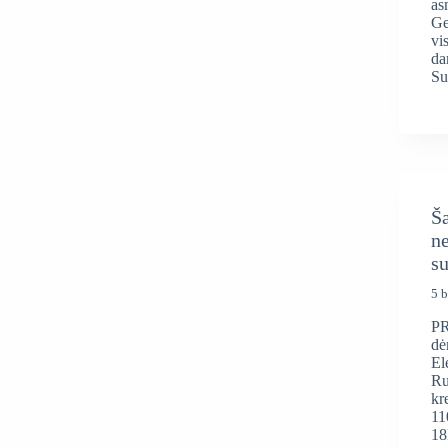
as
Ge
vi
da
Su
Ša
ne
s
5 b
PR
dė
El
Ru
kr
11
18