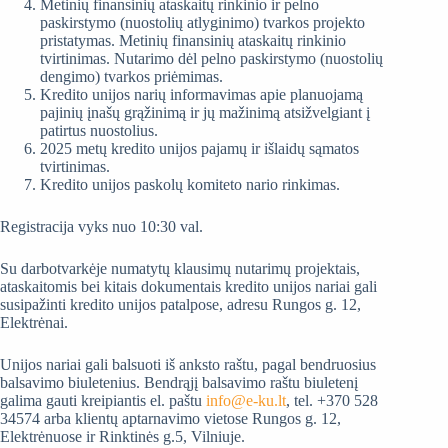
Metinių finansinių ataskaitų rinkinio ir pelno
paskirstymo (nuostolių atlyginimo) tvarkos projekto
pristatymas. Metinių finansinių ataskaitų rinkinio
tvirtinimas. Nutarimo dėl pelno paskirstymo (nuostolių
dengimo) tvarkos priėmimas.
Kredito unijos narių informavimas apie planuojamą
pajinių įnašų grąžinimą ir jų mažinimą atsižvelgiant į
patirtus nuostolius.
2025 metų kredito unijos pajamų ir išlaidų sąmatos
tvirtinimas.
Kredito unijos paskolų komiteto nario rinkimas.
Registracija vyks nuo 10:30 val.
Su darbotvarkėje numatytų klausimų nutarimų projektais,
ataskaitomis bei kitais dokumentais kredito unijos nariai gali
susipažinti kredito unijos patalpose, adresu Rungos g. 12,
Elektrėnai.
Unijos nariai gali balsuoti iš anksto raštu, pagal bendruosius
balsavimo biuletenius. Bendrąjį balsavimo raštu biuletenį
galima gauti kreipiantis el. paštu
info@e-ku.lt
, tel. +370 528
34574 arba klientų aptarnavimo vietose Rungos g. 12,
Elektrėnuose ir Rinktinės g.5, Vilniuje.