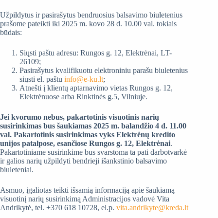
Užpildytus ir pasirašytus bendruosius balsavimo biuletenius
prašome pateikti iki 2025 m. kovo 28 d. 10.00 val. tokiais
būdais:
Siųsti paštu adresu: Rungos g. 12, Elektrėnai, LT-
26109;
Pasirašytus kvalifikuotu elektroniniu parašu biuletenius
siųsti el. paštu
info@e-ku.lt
;
Atnešti į klientų aptarnavimo vietas Rungos g. 12,
Elektrėnuose arba Rinktinės g.5, Vilniuje.
Jei kvorumo nebus, pakartotinis visuotinis narių
susirinkimas bus šaukiamas 2025 m. balandžio 4 d. 11.00
val. Pakartotinis susirinkimas vyks Elektrėnų kredito
unijos patalpose, esančiose Rungos g. 12, Elektrėnai
.
Pakartotiniame susirinkime bus svarstoma ta pati darbotvarkė
ir galios narių užpildyti bendrieji išankstinio balsavimo
biuleteniai.
Asmuo, įgaliotas teikti išsamią informaciją apie šaukiamą
visuotinį narių susirinkimą Administracijos vadovė Vita
Andrikytė, tel. +370 618 10728, el.p.
vita.andrikyte@kreda.lt