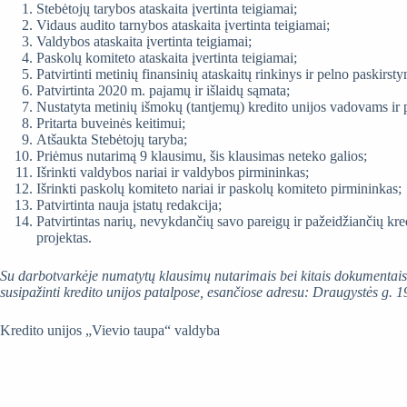
Stebėtojų tarybos ataskaita įvertinta teigiamai;
Vidaus audito tarnybos ataskaita įvertinta teigiamai;
Valdybos ataskaita įvertinta teigiamai;
Paskolų komiteto ataskaita įvertinta teigiamai;
Patvirtinti metinių finansinių ataskaitų rinkinys ir pelno paskirst
Patvirtinta 2020 m. pajamų ir išlaidų sąmata;
Nustatyta metinių išmokų (tantjemų) kredito unijos vadovams ir
Pritarta buveinės keitimui;
Atšaukta Stebėtojų taryba;
Priėmus nutarimą 9 klausimu, šis klausimas neteko galios;
Išrinkti valdybos nariai ir valdybos pirmininkas;
Išrinkti paskolų komiteto nariai ir paskolų komiteto pirmininkas;
Patvirtinta nauja įstatų redakcija;
Patvirtintas narių, nevykdančių savo pareigų ir pažeidžiančių kred
projektas.
Su darbotvarkėje numatytų klausimų nutarimais bei kitais dokumentais 
susipažinti kredito unijos patalpose, esančiose adresu: Draugystės g. 1
Kredito unijos „Vievio taupa“ valdyba