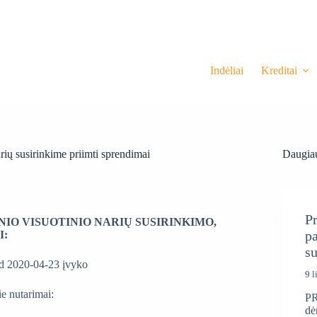
Indėliai
Kreditai
rių susirinkime priimti sprendimai
Daugiau
Pr
NIO VISUOTINIO NARIŲ SUSIRINKIMO,
pa
I:
s
kad 2020-04-23 įvyko
9 l
ie nutarimai:
PR
dė