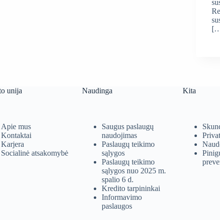
su
Re
su
[
to unija
Naudinga
Kita
Apie mus
Saugus paslaugų
Skund
Kontaktai
naudojimas
Priva
Karjera
Paslaugų teikimo
Naudo
Socialinė atsakomybė
sąlygos
Pinig
Paslaugų teikimo
preve
sąlygos nuo 2025 m.
spalio 6 d.
Kredito tarpininkai
Informavimo
paslaugos