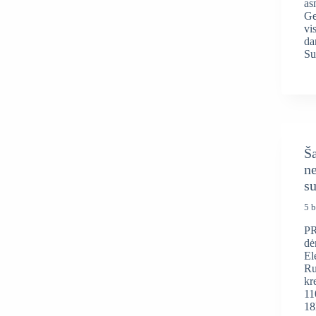
as
Ge
vi
da
Su
Ša
ne
s
5 b
PR
dė
El
Ru
kr
11
18