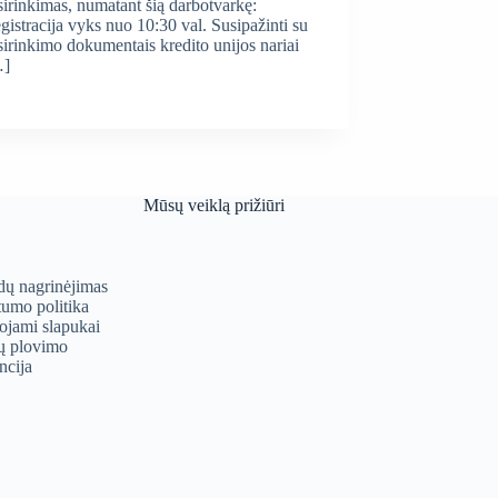
sirinkimas, numatant šią darbotvarkę:
gistracija vyks nuo 10:30 val. Susipažinti su
sirinkimo dokumentais kredito unijos nariai
…]
Mūsų veiklą prižiūri
ų nagrinėjimas
tumo politika
jami slapukai
ų plovimo
ncija