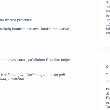
d.
su
nu
be
su
ymo tvarkos projektas;
12
in
 paskolų komiteto nariams išmokėjimo tvarka;
vi
ito unijos įstatus, pašalinimo iš kredito unijos
Ša
vi
Kredito unijos „Vievio taupa“ nariai gali
9-44, Elektrėnai.
26 
PR
dė
El
pa
ša