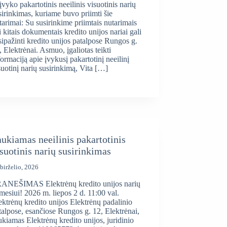
 įvyko pakartotinis neeilinis visuotinis narių
sirinkimas, kuriame buvo priimti šie
tarimai: Su susirinkime priimtais nutarimais
i kitais dokumentais kredito unijos nariai gali
sipažinti kredito unijos patalpose Rungos g.
, Elektrėnai. Asmuo, įgaliotas teikti
formaciją apie įvykusį pakartotinį neeilinį
suotinį narių susirinkimą, Vita […]
ukiamas neeilinis pakartotinis
suotinis narių susirinkimas
birželio, 2026
ANEŠIMAS Elektrėnų kredito unijos narių
mesiui! 2026 m. liepos 2 d. 11:00 val.
ektrėnų kredito unijos Elektrėnų padalinio
talpose, esančiose Rungos g. 12, Elektrėnai,
ukiamas Elektrėnų kredito unijos, juridinio