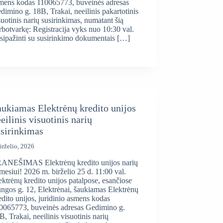
mens kodas 110065773, buveinės adresas
dimino g. 18B, Trakai, neeilinis pakartotinis
suotinis narių susirinkimas, numatant šią
rbotvarkę: Registracija vyks nuo 10:30 val.
sipažinti su susirinkimo dokumentais […]
ukiamas Elektrėnų kredito unijos
eilinis visuotinis narių
usirinkimas
irželio, 2026
ANEŠIMAS Elektrėnų kredito unijos narių
mesiui! 2026 m. birželio 25 d. 11:00 val.
ektrėnų kredito unijos patalpose, esančiose
ngos g. 12, Elektrėnai, šaukiamas Elektrėnų
edito unijos, juridinio asmens kodas
0065773, buveinės adresas Gedimino g.
B, Trakai, neeilinis visuotinis narių